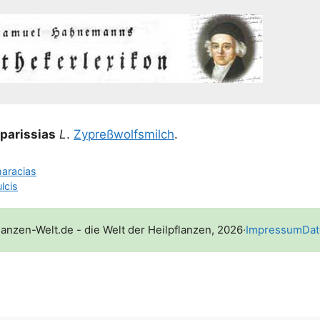
a­ris­si­as
L
.
Zypreß­wolfs­milch
.
haracias
lcis
lanzen-Welt.de - die Welt der Heilpflanzen, 2026
·
Impressum
Dat