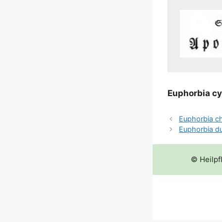
Euphor­bia cyp
Euphorbia c
Euphorbia du
© Heilpf