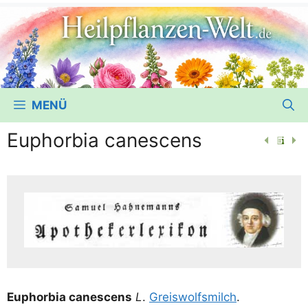
MENÜ
Euphorbia canescens
Euphor­bia cane­s­cens
L
.
Greis­wolfs­milch
.