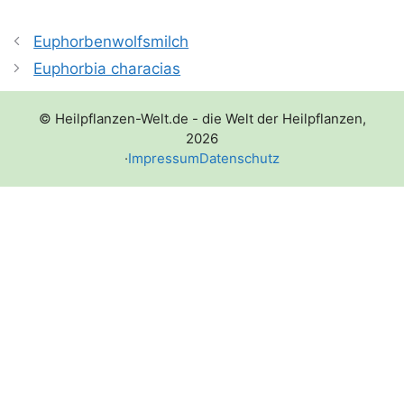
Euphorbenwolfsmilch
Euphorbia characias
© Heilpflanzen-Welt.de - die Welt der Heilpflanzen,
2026
·
Impressum
Datenschutz