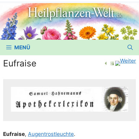
MENÜ
Eufraise
Eufrai­se
,
Augen­trost­leuch­te
.