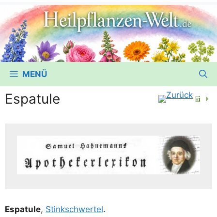
MENÜ
Espatule
Espa­tu­le
,
Stink­schwer­tel
.