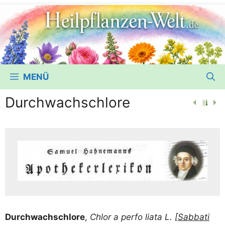
MENÜ
Durchwachschlore
Durch­wach­sch­lore
,
Chlor a per­fo lia­ta L. [
Sab­ba­ti