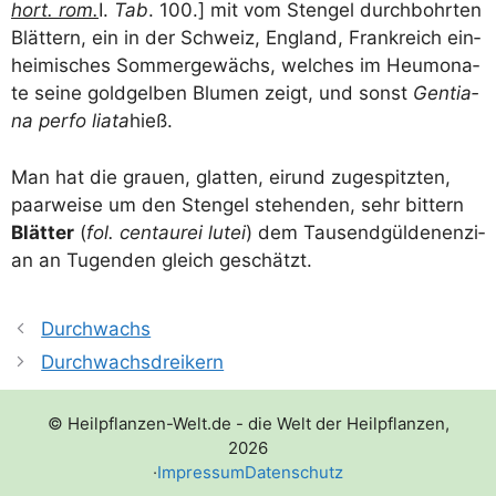
hort. rom.
I.
Tab
. 100.] mit vom Sten­gel durch­bohr­ten
Blät­tern, ein in der Schweiz, Eng­land, Frank­reich ein­
hei­mi­sches Som­mer­ge­wächs, wel­ches im Heu­mo­na­
te sei­ne gold­gel­ben Blu­men zeigt, und sonst
Gen­ti­a­
na per­fo lia­ta
hieß.
Man hat die grau­en, glat­ten, eirund zuge­spitz­ten,
paar­wei­se um den Sten­gel ste­hen­den, sehr bit­tern
Blät­ter
(
fol. cen­tau­rei lut­ei
) dem Tau­send­gül­den­en­zi­
an an Tugen­den gleich geschätzt.
Durchwachs
Durchwachsdreikern
© Heilpflanzen-Welt.de - die Welt der Heilpflanzen,
2026
·
Impressum
Datenschutz