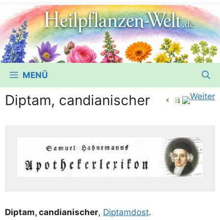
MENÜ
Diptam, candianischer
Dip­tam, can­dia­ni­scher
,
Dipt­am­d­ost
.