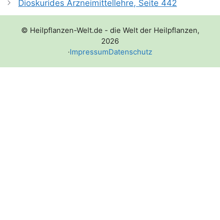
Dioskurides Arzneimittellehre, Seite 442
© Heilpflanzen-Welt.de - die Welt der Heilpflanzen,
2026
·
Impressum
Datenschutz