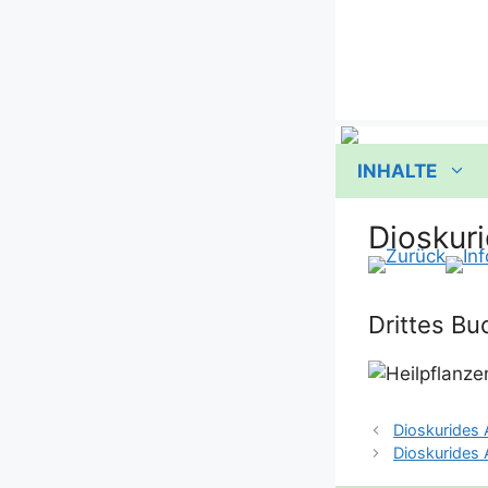
Zum
Inhalt
springen
INHALTE
Dioskuri
Drittes Bu
Dioskurides A
Dioskurides A