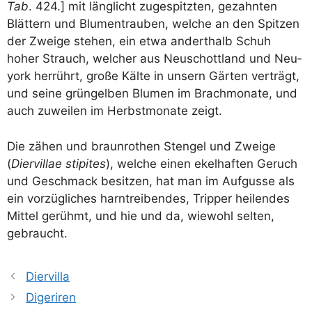
Tab
. 424.] mit läng­licht zuge­spitz­ten, gezahn­ten
Blät­tern und Blu­men­trau­ben, wel­che an den Spit­zen
der Zwei­ge ste­hen, ein etwa andert­halb Schuh
hoher Strauch, wel­cher aus Neu­schott­land und Neu­
york her­rührt, gro­ße Käl­te in unsern Gär­ten ver­trägt,
und sei­ne grün­gel­ben Blu­men im Brach­mo­na­te, und
auch zuwei­len im Herbst­mo­na­te zeigt.
Die zähen und braun­ro­then Sten­gel und Zwei­ge
(
Dier­vil­lae sti­pi­tes
), wel­che einen ekel­haf­ten Geruch
und Geschmack besit­zen, hat man im Auf­gus­se als
ein vor­züg­li­ches harn­trei­ben­des, Trip­per hei­len­des
Mit­tel gerühmt, und hie und da, wie­wohl sel­ten,
gebraucht.
Diervilla
Digeriren