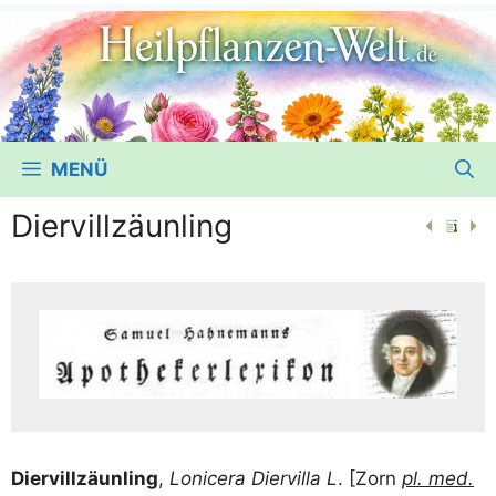
MENÜ
Diervillzäunling
Dier­vill­zäun­ling
,
Loni­ce­ra Dier­vil­la L
. [Zorn
pl. med.