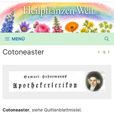
MENÜ
Cotoneaster
Coto­ne­as­ter
,
sie­he
Quittenblattmistel.