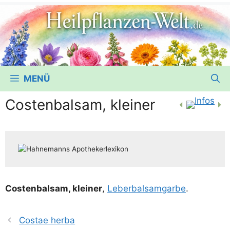
MENÜ
Costenbalsam, kleiner
Cos­ten­bal­sam, klei­ner
,
Leber­bal­sam­gar­be
.
Costae herba