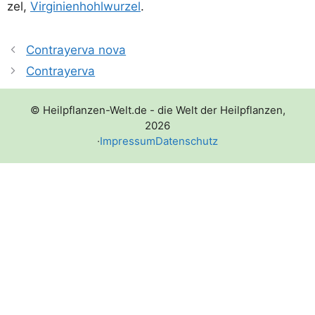
zel,
Vir­gi­ni­en­hohl­wur­zel
.
Contrayerva nova
Contrayerva
© Heilpflanzen-Welt.de - die Welt der Heilpflanzen,
2026
·
Impressum
Datenschutz