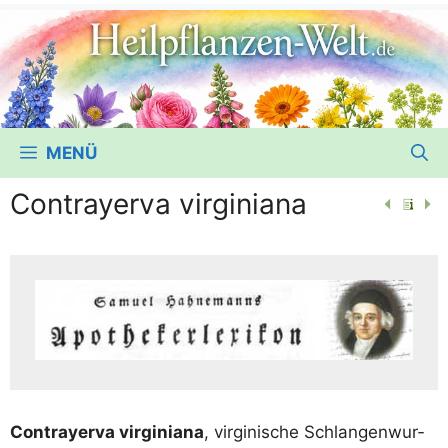
MENÜ
Contrayerva virginiana
Con­tray­er­va vir­gi­nia­na
, vir­gi­ni­sche Schlan­gen­wur­