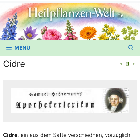
MENÜ
Cidre
Cid­re
, ein aus dem Saf­te ver­schied­nen, vor­züg­lich