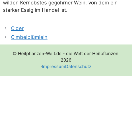
wil­den Kern­obs­tes geg­ohr­ner Wein, von dem ein
star­ker Essig im Han­del ist.
Cider
Cimbelblümlein
© Heilpflanzen-Welt.de - die Welt der Heilpflanzen,
2026
·
Impressum
Datenschutz