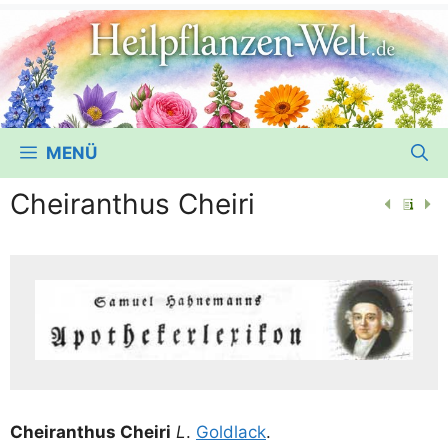
MENÜ
Cheiranthus Cheiri
Chei­ran­thus Chei­ri
L
.
Gold­lack
.