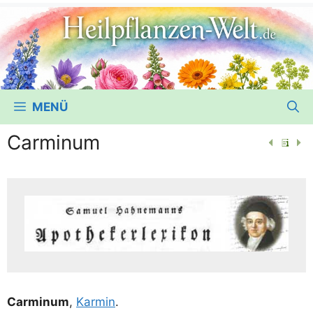
MENÜ
Carminum
Car­mi­num
,
Kar­min
.