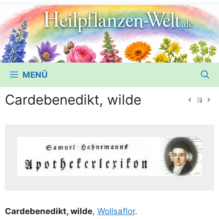
MENÜ
Cardebenedikt, wilde
Card­ebe­ne­dikt, wil­de
,
Woll­sa­flor
.