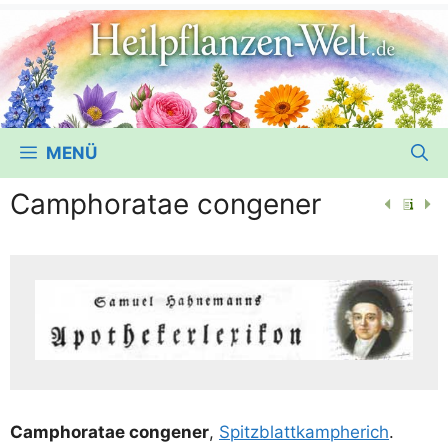
MENÜ
Camphoratae congener
Cam­phora­tae con­ge­ner
,
Spitz­blatt­kam­pherich
.