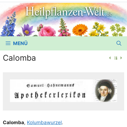
MENÜ
Calomba
Calom­ba
,
Kolum­ba­wur­zel
.