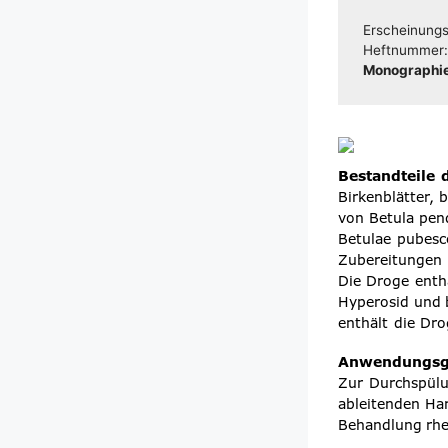
Erschei­nungs­
Heft­num­mer
Mono­gra­phie