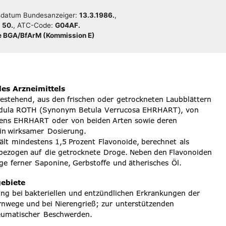
da­tum Bun­des­an­zei­ger:
13.3.1986.
,
:
50.
, ATC-Code:
G04AF.
 BGA/​​BfArM (Kom­mis­si­on E)