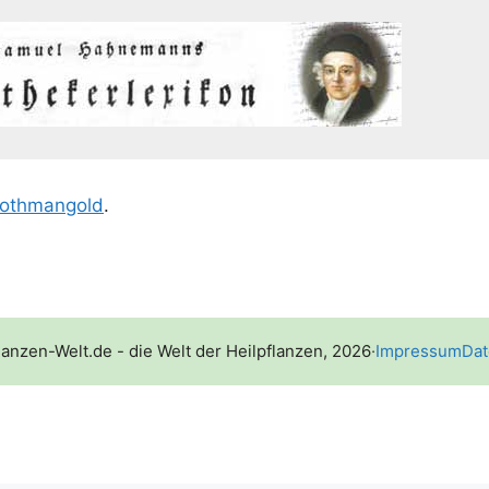
oth­m­an­gold
.
lanzen-Welt.de - die Welt der Heilpflanzen, 2026
·
Impressum
Dat