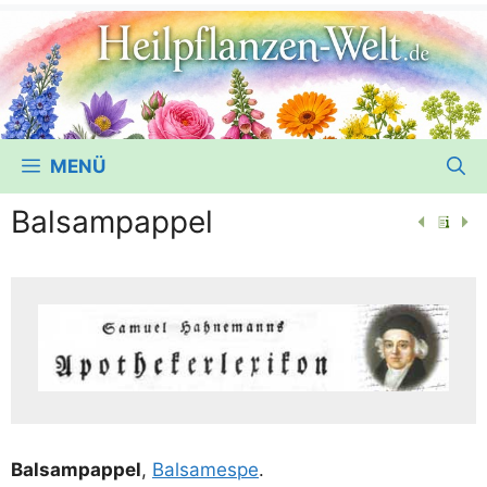
MENÜ
Balsampappel
Bals­am­pap­pel
,
Bal­sa­mespe
.