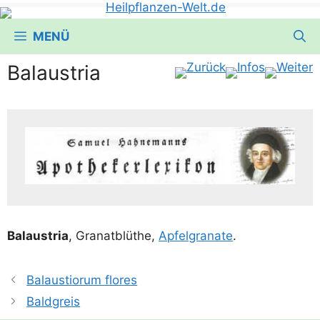
MENÜ
Balaustria
Bal­aus­tria
, Gra­nat­blü­t­he,
Apfel­gra­na­te
.
Balaustiorum flores
Baldgreis