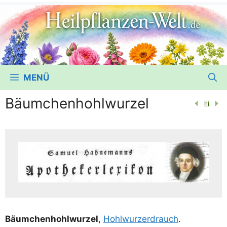
MENÜ
Bäumchenhohlwurzel
Bäum­chen­hohl­wur­zel
,
Hohl­wurz­erd­rauch
.