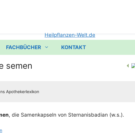
FACHBÜCHER
KONTAKT
e semen
emen
, die Samen­kap­seln von Stern­anis­ba­di­an (w.s.).
n