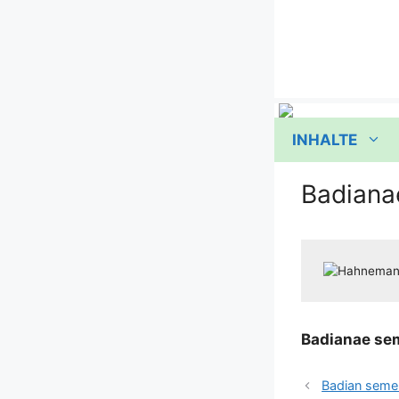
Zum
Inhalt
springen
INHALTE
Badiana
Badia­nae s
Badian seme