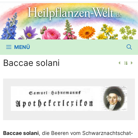
MENÜ
Baccae solani
Bac­cae sola­ni
, die Bee­ren vom Schwarz­nacht­schat­