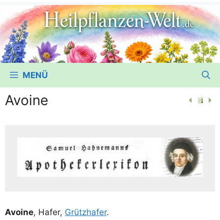
MENÜ
Avoine
Avoi­ne
, Hafer,
Grütz­ha­fer
.