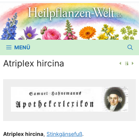
MENÜ
Atriplex hircina
Atri­plex hir­ci­na
,
Stink­gän­se­fuß
.