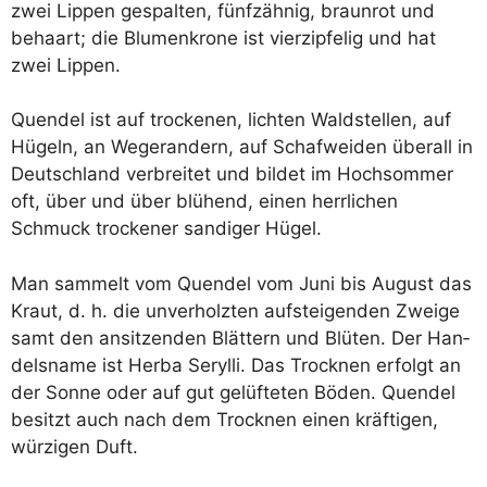
zwei Lip­pen gespal­ten, fünf­zäh­nig, braun­rot und
behaart; die Blu­men­kro­ne ist vier­zip­fel­ig und hat
zwei Lippen.
Quen­del ist auf tro­cke­nen, lich­ten Wald­stel­len, auf
Hügeln, an Wegeran­dern, auf Schaf­wei­den über­all in
Deutsch­land ver­brei­tet und bil­det im Hoch­som­mer
oft, über und über blü­hend, einen herr­li­chen
Schmuck tro­cke­ner san­di­ger Hügel.
Man sam­melt vom Quen­del vom Juni bis August das
Kraut, d. h. die unver­holz­ten auf­stei­gen­den Zwei­ge
samt den ansit­zen­den Blät­tern und Blü­ten. Der Han­
dels­na­me ist Her­ba Seryl­li. Das Trock­nen erfolgt an
der Son­ne oder auf gut gelüf­te­ten Böden. Quen­del
besitzt auch nach dem Trock­nen einen kräf­ti­gen,
wür­zi­gen Duft.