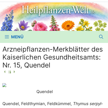
MENÜ
Arzneipflanzen-Merkblätter des
Kaiserlichen Gesundheitsamts:
Nr. 15, Quendel
Quen­del
Quen­del, Feld­thy­mi­an, Feld­küm­mel,
Thy­mus ser­pyl­