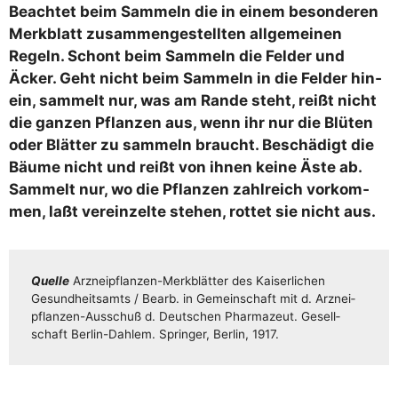
Beach­tet beim Sam­meln die in einem beson­de­ren
Merk­blatt zusam­men­ge­stell­ten all­ge­mei­nen
Regeln. Schont beim Sam­meln die Fel­der und
Äcker. Geht nicht beim Sam­meln in die Fel­der hin­
ein, sam­melt nur, was am Ran­de steht, reißt nicht
die gan­zen Pflan­zen aus, wenn ihr nur die Blü­ten
oder Blät­ter zu sam­meln braucht. Beschä­digt die
Bäu­me nicht und reißt von ihnen kei­ne Äste ab.
Sam­melt nur, wo die Pflan­zen zahl­reich vor­kom­
men, laßt ver­ein­zel­te ste­hen, rot­tet sie nicht aus.
Quel­le
Arz­n­ei­pflan­­zen-Mer­k­­blä­t­­ter des Kai­ser­li­chen
Gesund­heits­amts /​​ Bearb. in Gemein­schaft mit d. Arz­n­ei­
pflan­­zen-Aus­­­schuß d. Deut­schen Phar­ma­zeut. Gesell­
schaft Ber­­lin-Dah­­lem. Sprin­ger, Ber­lin, 1917.