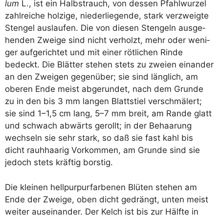
lum
L., ist ein Halb­st­rauch, von des­sen Pfahl­wur­zel
zahl­rei­che hol­zi­ge, nie­der­lie­gen­de, stark ver­zweig­te
Sten­gel aus­lau­fen. Die von die­sen Sten­geln aus­ge­
hen­den Zwei­ge sind nicht ver­holzt, mehr oder weni­
ger auf­ge­rich­tet und mit einer röt­li­chen Rin­de
bedeckt. Die Blät­ter ste­hen stets zu zwei­en ein­an­der
an den Zwei­gen gegen­über; sie sind läng­lich, am
obe­ren Ende meist abge­run­det, nach dem Grun­de
zu in den bis 3 mm lan­gen Blatt­stiel ver­schmä­lert;
sie sind 1–1,5 cm lang, 5–7 mm breit, am Ran­de glatt
und schwach abwärts gerollt; in der Behaa­rung
wech­seln sie sehr stark, so daß sie fast kahl bis
dicht rauh­haa­rig Vor­kom­men, am Grun­de sind sie
jedoch stets kräf­tig borstig.
Die klei­nen hell­pur­pur­far­be­nen Blü­ten ste­hen am
Ende der Zwei­ge, oben dicht gedrängt, unten meist
wei­ter aus­ein­an­der. Der Kelch ist bis zur Hälf­te in