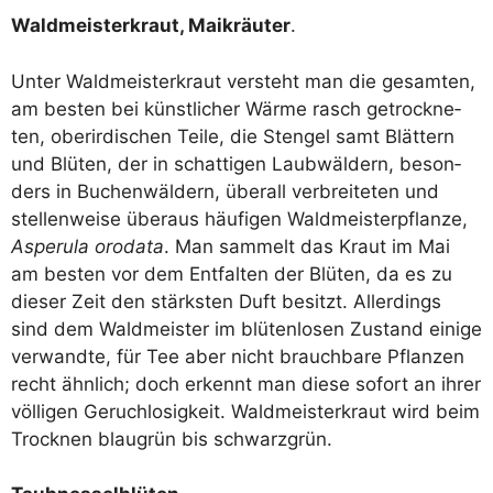
Wald­meis­ter­kraut, Mai­kräu­ter
.
Unter Wald­meis­ter­kraut ver­steht man die gesam­ten,
am bes­ten bei künst­li­cher Wär­me rasch getrock­ne­
ten, ober­ir­di­schen Tei­le, die Sten­gel samt Blät­tern
und Blü­ten, der in schat­ti­gen Laub­wäl­dern, beson­
ders in Buchen­wäl­dern, über­all ver­brei­te­ten und
stel­len­wei­se über­aus häu­fi­gen Wald­meis­ter­pflan­ze,
Aspe­ru­la oro­da­ta
. Man sam­melt das Kraut im Mai
am bes­ten vor dem Ent­fal­ten der Blü­ten, da es zu
die­ser Zeit den stärks­ten Duft besitzt. Aller­dings
sind dem Wald­meis­ter im blü­ten­lo­sen Zustand eini­ge
ver­wand­te, für Tee aber nicht brauch­ba­re Pflan­zen
recht ähn­lich; doch erkennt man die­se sofort an ihrer
völ­li­gen Geruch­lo­sig­keit. Wald­meis­ter­kraut wird beim
Trock­nen blau­grün bis schwarzgrün.