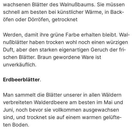
wach­se­nen Blät­ter des Wal­nuß­baums. Sie müs­sen
schnell am bes­ten bei künst­li­cher Wär­me, in Back­
öfen oder Dörr­öfen, getrocknet
Wer­den, damit ihre grü­ne Far­be erhal­ten bleibt. Wal­
nuß­blät­ter haben tro­cken wohl noch einen wür­zi­gen
Duft, aber den star­ken eigen­ar­ti­gen Geruch der fri­
schen Blät­ter. Braun gewor­de­ne Ware ist
unverkäuflich.
Erd­beer­blät­ter
.
Man sam­melt die Blät­ter unse­rer in allen Wäl­dern
ver­brei­te­ten Wald­erd­bee­re am bes­ten im Mai und
Juni, noch bevor sie voll­kom­men aus­ge­wach­sen
sind, und trock­net sie auf einem war­men gelüf­te­
ten Boden.