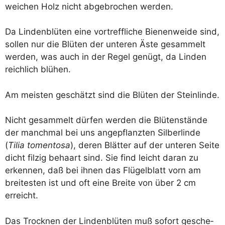
wei­chen Holz nicht abge­bro­chen werden.
Da Lin­den­blü­ten eine vor­treff­li­che Bie­nen­wei­de sind,
sol­len nur die Blü­ten der unte­ren Äste gesam­melt
wer­den, was auch in der Regel genügt, da Lin­den
reich­lich blühen.
Am meis­ten geschätzt sind die Blü­ten der Steinlinde.
Nicht gesam­melt dür­fen wer­den die Blü­ten­stän­de
der manch­mal bei uns ange­pflanz­ten Sil­ber­lin­de
(
Tilia toment­o­sa
), deren Blät­ter auf der unte­ren Sei­te
dicht fil­zig behaart sind. Sie find leicht dar­an zu
erken­nen, daß bei ihnen das Flü­gel­blatt vorn am
brei­tes­ten ist und oft eine Brei­te von über 2 cm
erreicht.
Das Trock­nen der Lin­den­blü­ten muß sofort gesche­