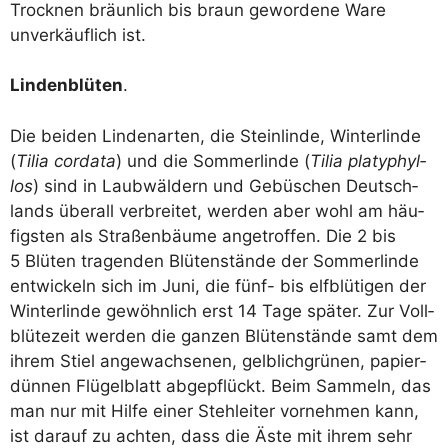
Trock­nen bräun­lich bis braun gewor­de­ne Ware
unver­käuf­lich ist.
Lin­den­blü­ten
.
Die bei­den Lin­den­ar­ten, die Stein­lin­de, Win­ter­lin­de
(
Tilia corda­ta
) und die Som­mer­lin­de (
Tilia pla­ty­phyl­
los
) sind in Laub­wäl­dern und Gebü­schen Deutsch­
lands über­all ver­brei­tet, wer­den aber wohl am häu­
figs­ten als Stra­ßen­bäu­me ange­trof­fen. Die 2 bis
5 Blü­ten tra­gen­den Blü­ten­stän­de der Som­mer­lin­de
ent­wi­ckeln sich im Juni, die fünf- bis elf­blü­ti­gen der
Win­ter­lin­de gewöhn­lich erst 14 Tage spä­ter. Zur Voll­
blü­te­zeit wer­den die gan­zen Blü­ten­stän­de samt dem
ihrem Stiel ange­wach­se­nen, gelb­lich­grü­nen, papier­
dün­nen Flü­gel­blatt abge­pflückt. Beim Sam­meln, das
man nur mit Hil­fe einer Steh­lei­ter vor­neh­men kann,
ist dar­auf zu ach­ten, dass die Äste mit ihrem sehr