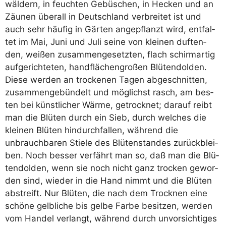
wäl­dern, in feuch­ten Gebü­schen, in Hecken und an
Zäu­nen über­all in Deutsch­land ver­brei­tet ist und
auch sehr häu­fig in Gär­ten ange­pflanzt wird, ent­fal­
tet im Mai, Juni und Juli sei­ne von klei­nen duf­ten­
den, wei­ßen zusam­men­ge­setz­ten, flach schirm­ar­tig
auf­ge­rich­te­ten, hand­flä­chen­gro­ßen Blü­ten­dol­den.
Die­se wer­den an tro­cke­nen Tagen abge­schnit­ten,
zusam­men­ge­bün­delt und mög­lichst rasch, am bes­
ten bei künst­li­cher Wär­me, getrock­net; dar­auf reibt
man die Blü­ten durch ein Sieb, durch wel­ches die
klei­nen Blü­ten hin­durch­fal­len, wäh­rend die
unbrauch­ba­ren Stie­le des Blü­ten­stan­des zurück­blei­
ben. Noch bes­ser ver­fährt man so, daß man die Blü­
ten­dol­den, wenn sie noch nicht ganz tro­cken gewor­
den sind, wie­der in die Hand nimmt und die Blü­ten
abstreift. Nur Blü­ten, die nach dem Trock­nen eine
schö­ne gelb­li­che bis gel­be Far­be besit­zen, wer­den
vom Han­del ver­langt, wäh­rend durch unvor­sich­ti­ges