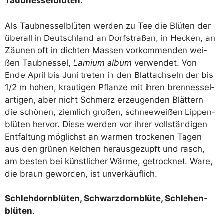
Taub­nes­sel­blü­ten
.
Als Taub­nes­sel­blü­ten wer­den zu Tee die Blü­ten der
über­all in Deutsch­land an Dorf­stra­ßen, in Hecken, an
Zäu­nen oft in dich­ten Mas­sen vor­kom­men­den wei­
ßen Taub­nes­sel,
Lami­um album
ver­wen­det. Von
Ende April bis Juni tre­ten in den Blatt­ach­seln der bis
1/​2 m hohen, krau­ti­gen Pflan­ze mit ihren bren­nes­sel­
ar­ti­gen, aber nicht Schmerz erzeu­gen­den Blät­tern
die schö­nen, ziem­lich gro­ßen, schnee­wei­ßen Lip­pen­
blü­ten her­vor. Die­se wer­den vor ihrer voll­stän­di­gen
Ent­fal­tung mög­lichst an war­men tro­cke­nen Tagen
aus den grü­nen Kel­chen her­aus­ge­zupft und rasch,
am bes­ten bei künst­li­cher Wär­me, getrock­net. Ware,
die braun gewor­den, ist unverkäuflich.
Schleh­dorn­blü­ten, Schwarz­dorn­blü­te, Schle­hen­
blü­ten
.