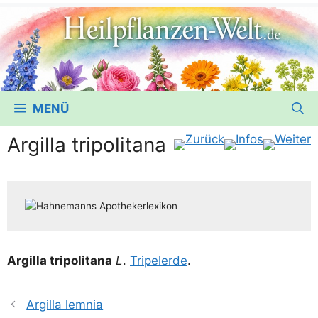
MENÜ
Argilla tripolitana
Argil­la tri­po­li­ta­na
L
.
Tri­pe­l­er­de
.
Argilla lemnia