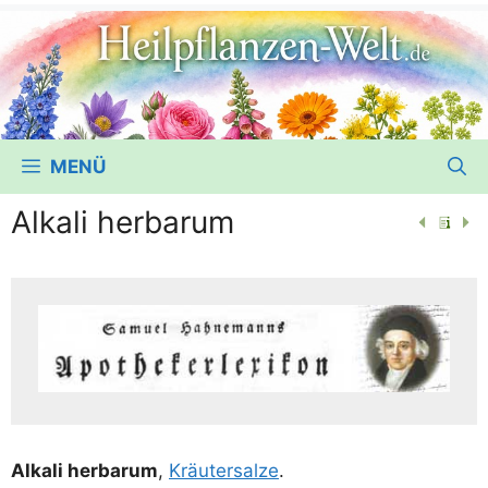
MENÜ
Alkali herbarum
Alka­li her­barum
,
Kräu­ter­sal­ze
.