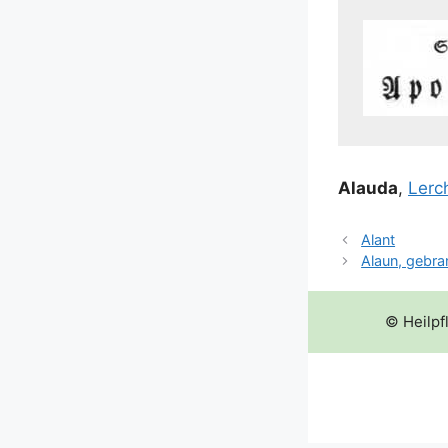
Alau­da
,
Ler­c
Alant
Alaun, gebra
© Heilpf