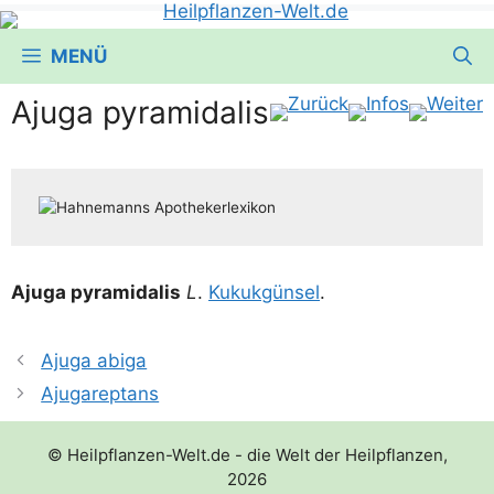
MENÜ
Ajuga pyramidalis
Aju­ga pyra­mi­da­lis
L
.
Kukuk­gün­sel
.
Ajuga abiga
Ajugareptans
© Heilpflanzen-Welt.de - die Welt der Heilpflanzen,
2026