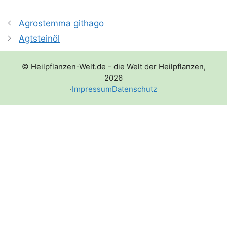
Agrostemma githago
Agtsteinöl
© Heilpflanzen-Welt.de - die Welt der Heilpflanzen,
2026
·
Impressum
Datenschutz