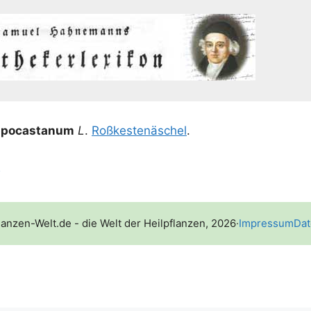
p­po­casta­num
L
.
Roß­kes­tenä­schel
.
l
lanzen-Welt.de - die Welt der Heilpflanzen, 2026
·
Impressum
Dat