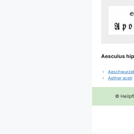
Aes­cu­lus hi
Aeschwurze
Aether aceti
© Heilpf