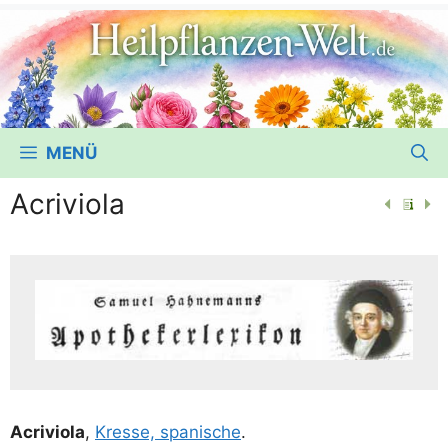
MENÜ
Acriviola
Acri­vio­la
,
Kres­se, spa­ni­sche
.