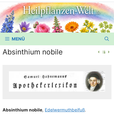
MENÜ
Absinthium nobile
Absinthi­um nobi­le
,
Edel­wer­muth­bei­fuß
.