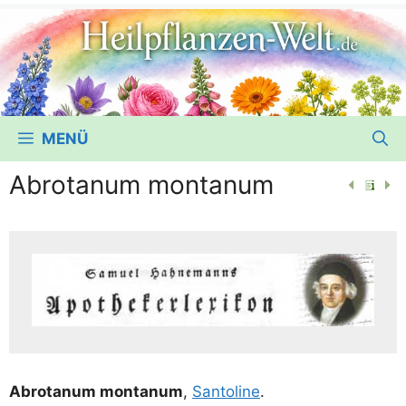
MENÜ
Abrotanum montanum
Abrota­num mon­ta­num
,
San­to­li­ne
.