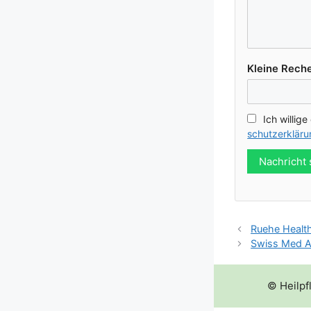
Klei­ne Reche
Ich wil­li­g
schutz­er­klä­r
Nachricht
Ruehe Heal
Swiss Med A
© Heilpf