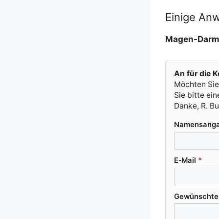
Einige An
Magen-Dar
An für die Ko
Möch­ten Sie,
Sie bit­te e
Dan­ke, R. B
Namens­an­g
E‑Mail
*
Gewünsch­te K