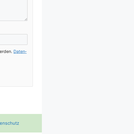
wer­den.
Daten­
enschutz