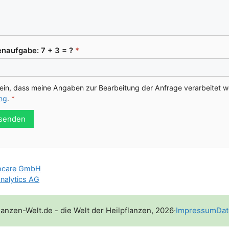
n­auf­ga­be: 7 + 3 = ?
*
e ein, dass mei­ne Anga­ben zur Bear­bei­tung der Anfra­ge ver­ar­bei­tet 
ung
.
*
 senden
thcare GmbH
nalytics AG
lanzen-Welt.de - die Welt der Heilpflanzen, 2026
·
Impressum
Dat