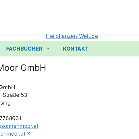
FACHBÜCHER
KONTAKT
Moor GmbH
r GmbH
r-Stra­ße 53
ssing
​ 7768631
@sonnenmoor.at
enmoor.at