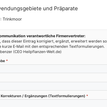
wendungsgebiete und Präparate
m
: Trink­moor
m­mu­ni­ka­ti­on ver­ant­wort­li­che Firmenvertreter:
 dass die­ser Ein­trag kor­ri­giert, ergänzt, erwei­tert wer­den so
ine kur­ze E‑Mail mit den ent­spre­chen­den Textformulierungen.
uben­zer (CEO Heilpflanzen-Welt.de)
a­be
*
or­rek­tu­ren /​ Ergän­zun­gen (Text­for­mu­lie­run­gen)
*