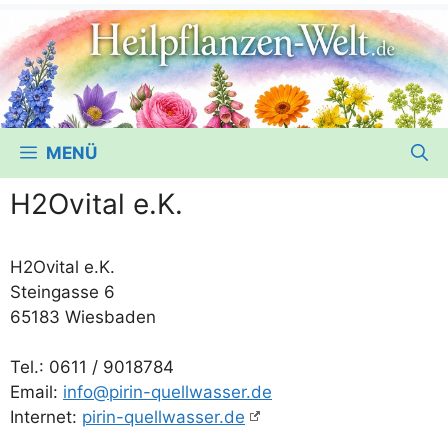
MENÜ
H2Ovital e.K.
H2Ovital e.K.
Stein­gas­se 6
65183 Wiesbaden
Tel.: 0611 /​ 9018784
Email:
info@pirin-quellwasser.de
Inter­net:
pirin-quellwasser.de