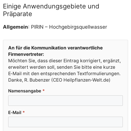
Einige Anwendungsgebiete und
Präparate
All­ge­mein
: PIRIN – Hochgebirgsquellwasser
An für die Kom­mu­ni­ka­ti­on ver­ant­wort­li­che
Firmenvertreter:
Möch­ten Sie, dass die­ser Ein­trag kor­ri­giert, ergänzt,
erwei­tert wer­den soll, sen­den Sie bit­te eine kur­ze
E‑Mail mit den ent­spre­chen­den Textformulierungen.
Dan­ke, R. Buben­zer (CEO Heilpflanzen-Welt.de)
Namens­an­ga­be
*
E‑Mail
*