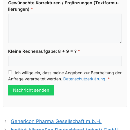
Gewünsch­te Kor­rek­tu­ren /​ Ergän­zun­gen (Text­for­mu­
lie­run­gen)
*
Klei­ne Rechen­auf­ga­be: 8 + 9 = ?
*
Ich wil­li­ge ein, dass mei­ne Anga­ben zur Bear­bei­tung der
Anfra­ge ver­ar­bei­tet wer­den.
Daten­schutz­er­klä­rung
.
*
Nachricht senden
Genericon Pharma Gesellschaft m.b.H.
Institut AllergoSan Deutschland (privat) GmbH