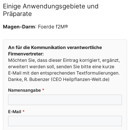
Einige Anwendungsgebiete und
Präparate
Magen-Darm
: Foer­de f2M®
An für die Kom­mu­ni­ka­ti­on ver­ant­wort­li­che
Firmenvertreter:
Möch­ten Sie, dass die­ser Ein­trag kor­ri­giert, ergänzt,
erwei­tert wer­den soll, sen­den Sie bit­te eine kur­ze
E‑Mail mit den ent­spre­chen­den Textformulierungen.
Dan­ke, R. Buben­zer (CEO Heilpflanzen-Welt.de)
Namens­an­ga­be
*
E‑Mail
*