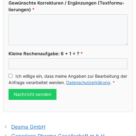
Gewünsch­te Kor­rek­tu­ren /​ Ergän­zun­gen (Text­for­mu­
lie­run­gen)
*
Klei­ne Rechen­auf­ga­be: 6 + 1 = ?
*
Ich wil­li­ge ein, dass mei­ne Anga­ben zur Bear­bei­tung der
Anfra­ge ver­ar­bei­tet wer­den.
Daten­schutz­er­klä­rung
.
*
Nachricht senden
Desma GmbH
Genericon Pharma Gesellschaft m.b.H.