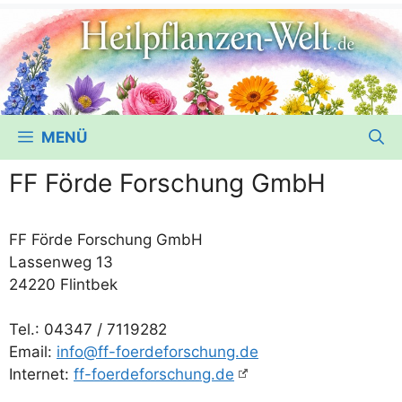
MENÜ
FF Förde Forschung GmbH
FF För­de For­schung GmbH
Las­sen­weg 13
24220 Flintbek
Tel.: 04347 /​ 7119282
Email:
info@ff-foerdeforschung.de
Inter­net:
ff-foerdeforschung.de