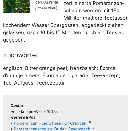
gen (
Aurant­ii
zer­klei­ner­te Pome­ran­zen­
peri­car­pi­um
)
scha­len wer­den mit 150
Mil­li­li­ter (mitt­le­re Tee­tas­se)
kochen­dem Was­ser über­gos­sen, abge­deckt zie­hen
gelas­sen, nach 10 bis 15 Minu­ten durch ein Tee­sieb
gegeben.
Stichwörter
eng­lisch: Bit­ter oran­ge peel; fran­zö­sisch: Écorce
d’oran­ge amè­re, Écorce de biga­ra­de; Tee-Rezept;
Tee-Auf­guss; Teerezeptur
Quel­le
Heil­pflan­­zen-Welt (2008).
wei­te­re Infos
•
Pome­ran­zen – die bit­te­ren Ur-Orangen
•
Pome­ran­zen­scha­len für den Geschmack