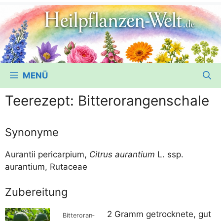
MENÜ
Teerezept: Bitterorangenschale
Synonyme
Aurant­ii peri­car­pi­um,
Citrus aurant­i­um
L. ssp.
aurant­i­um, Rutaceae
Zubereitung
2 Gramm getrock­ne­te, gut
Bit­ter­oran­