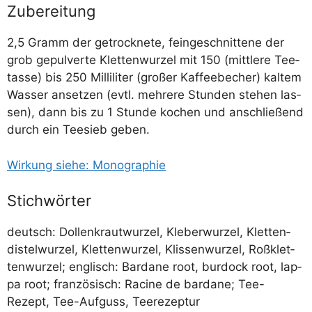
Zubereitung
2,5 Gramm der getrock­ne­te, fein­ge­schnit­te­ne der
grob gepul­ver­te Klet­ten­wur­zel mit 150 (mitt­le­re Tee­
tas­se) bis 250 Mil­li­li­ter (gro­ßer Kaf­fee­be­cher) kal­tem
Was­ser anset­zen (evtl. meh­re­re Stun­den ste­hen las­
sen), dann bis zu 1 Stun­de kochen und anschlie­ßend
durch ein Tee­sieb geben.
Wir­kung sie­he: Monographie
Stichwörter
deutsch: Dol­len­kraut­wur­zel, Kle­ber­wur­zel, Klet­ten­
dis­tel­wur­zel, Klet­ten­wur­zel, Klis­sen­wur­zel, Roß­klet­
ten­wur­zel; eng­lisch: Bar­da­ne root, bur­dock root, lap­
pa root; fran­zö­sisch: Raci­ne de bar­da­ne; Tee-
Rezept, Tee-Auf­guss, Teerezeptur