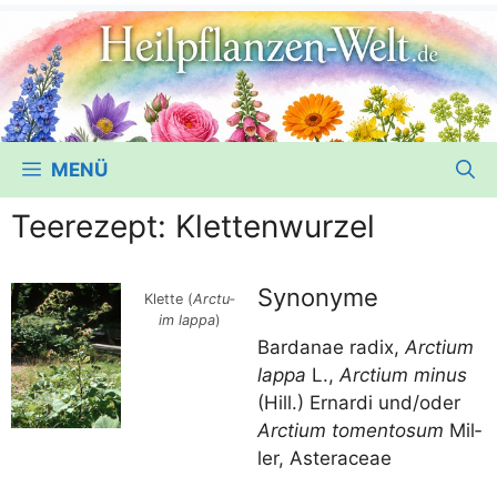
MENÜ
Teerezept: Klettenwurzel
Synonyme
Klet­te (
Arc­tu­
im lap­pa
)
Bar­da­nae radix,
Arc­ti­um
lap­pa
L.,
Arc­ti­um minus
(Hill.) Ernar­di und/​oder
Arc­ti­um toment­o­sum
Mil­
ler, Asteraceae