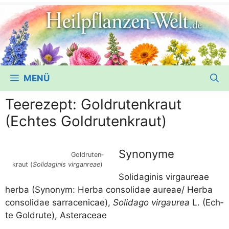
MENÜ
Teerezept: Goldrutenkraut
(Echtes Goldrutenkraut)
Synonyme
Gold­ru­ten­
kraut (
Soli­da­ginis virg­an­reae
)
Soli­da­ginis vir­gau­reae
her­ba (Syn­onym: Her­ba con­so­li­dae aureae/​ Her­ba
con­so­li­dae sar­ra­ceni­cae),
Soli­da­go vir­gau­rea
L. (Ech­
te Gold­ru­te), Asteraceae