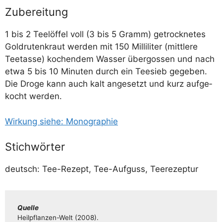
Zubereitung
1 bis 2 Tee­löf­fel voll (3 bis 5 Gramm) getrock­ne­tes
Gold­ru­ten­kraut wer­den mit 150 Mil­li­li­ter (mitt­le­re
Tee­tas­se) kochen­dem Was­ser über­gos­sen und nach
etwa 5 bis 10 Minu­ten durch ein Tee­sieb gege­ben.
Die Dro­ge kann auch kalt ange­setzt und kurz auf­ge­
kocht werden.
Wir­kung sie­he: Monographie
Stichwörter
deutsch: Tee-Rezept, Tee-Auf­guss, Teerezeptur
Quel­le
Heil­pflan­­zen-Welt (2008).