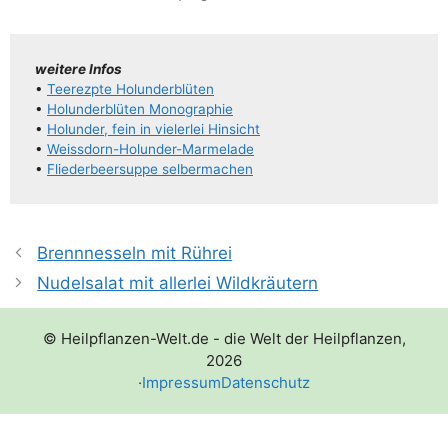
wei­te­re Infos
•
Tee­rezpte Holunderblüten
•
Holun­der­blü­ten Monographie
•
Holun­der, fein in vie­ler­lei Hinsicht
•
Weis­s­­dorn-Holun­­der-Mar­­me­la­­de
•
Flie­der­be­er­sup­pe selbermachen
Brennnesseln mit Rührei
Nudelsalat mit allerlei Wildkräutern
© Heilpflanzen-Welt.de - die Welt der Heilpflanzen,
2026
·
Impressum
Datenschutz