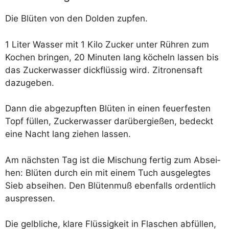
Die Blü­ten von den Dol­den zupfen.
1 Liter Was­ser mit 1 Kilo Zucker unter Rüh­ren zum
Kochen brin­gen, 20 Minu­ten lang köcheln las­sen bis
das Zucker­was­ser dick­flüs­sig wird. Zitro­nen­saft
dazugeben.
Dann die abge­zupf­ten Blü­ten in einen feu­er­fes­ten
Topf fül­len, Zucker­was­ser dar­über­gie­ßen, bedeckt
eine Nacht lang zie­hen lassen.
Am nächs­ten Tag ist die Mischung fer­tig zum Absei­
hen: Blü­ten durch ein mit einem Tuch aus­ge­leg­tes
Sieb absei­hen. Den Blü­ten­muß eben­falls ordent­lich
auspressen.
Die gelb­li­che, kla­re Flüs­sig­keit in Fla­schen abfül­len,