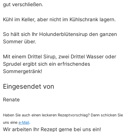
gut verschließen.
Kühl im Kel­ler, aber nicht im Kühl­schrank lagern.
So hält sich Ihr Holun­der­blü­ten­si­rup den gan­zen
Som­mer über.
Mit einem Drit­tel Sirup, zwei Drit­tel Was­ser oder
Spru­del ergibt sich ein erfri­schen­des
Sommergetränk!
Eingesendet von
Rena­te
Haben Sie auch einen lecke­ren Rezept­vor­schlag? Dann schi­cken Sie
uns eine
e‑Mail
.
Wir arbei­ten Ihr Rezept ger­ne bei uns ein!