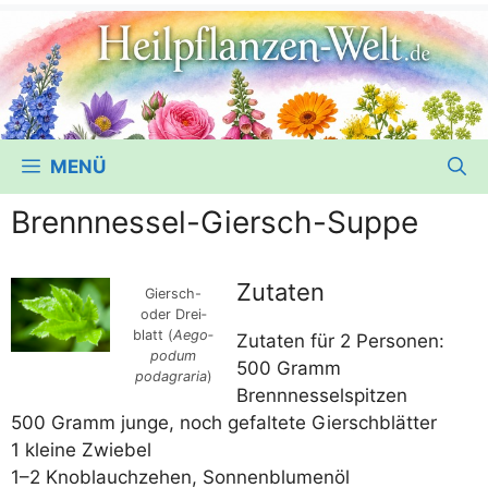
MENÜ
Brennnessel-Giersch-Suppe
Zutaten
Giersch-
oder Drei­
blatt (
Aego­
Zuta­ten für 2 Personen:
po­dum
500 Gramm
podagra­ria
)
Brennnesselspitzen
500 Gramm jun­ge, noch gefal­te­te Gierschblätter
1 klei­ne Zwiebel
1–2 Knob­lauch­ze­hen, Sonnenblumenöl