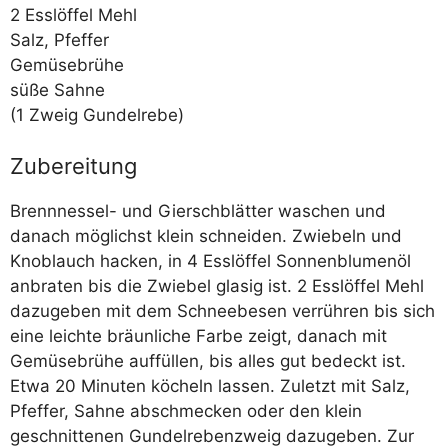
2 Ess­löf­fel Mehl
Salz, Pfeffer
Gemüsebrühe
süße Sahne
(1 Zweig Gundelrebe)
Zubereitung
Brenn­nes­sel- und Giersch­blät­ter waschen und
danach mög­lichst klein schnei­den. Zwie­beln und
Knob­lauch hacken, in 4 Ess­löf­fel Son­nen­blu­men­öl
anbra­ten bis die Zwie­bel gla­sig ist. 2 Ess­löf­fel Mehl
dazu­ge­ben mit dem Schnee­be­sen ver­rüh­ren bis sich
eine leich­te bräun­li­che Far­be zeigt, danach mit
Gemü­se­brü­he auf­fül­len, bis alles gut bedeckt ist.
Etwa 20 Minu­ten köcheln las­sen. Zuletzt mit Salz,
Pfef­fer, Sah­ne abschme­cken oder den klein
geschnit­te­nen Gun­del­re­ben­zweig dazu­ge­ben. Zur