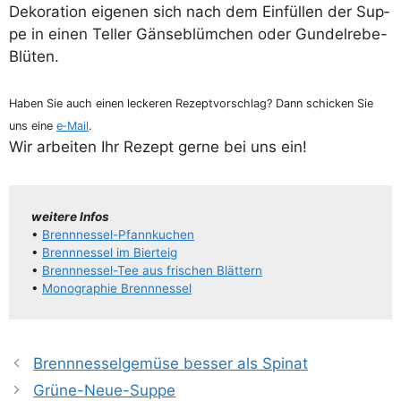
Deko­ra­ti­on eige­nen sich nach dem Ein­fül­len der Sup­
pe in einen Tel­ler Gän­se­blüm­chen oder Gundelrebe-
Blüten.
Haben Sie auch einen lecke­ren Rezept­vor­schlag? Dann schi­cken Sie
uns eine
e‑Mail
.
Wir arbei­ten Ihr Rezept ger­ne bei uns ein!
wei­te­re Infos
•
Bren­n­­nes­­sel-Pfan­n­­ku­chen
•
Brenn­nes­sel im Bierteig
•
Bren­n­­nes­­sel-Tee aus fri­schen Blättern
•
Mono­gra­phie Brennnessel
Brennnesselgemüse besser als Spinat
Grüne-Neue-Suppe