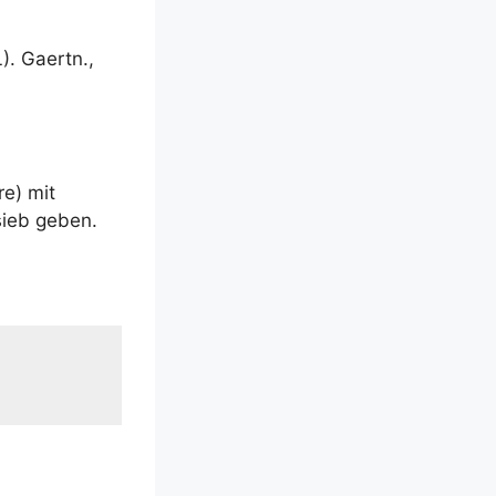
). Gaertn.,
­re) mit
­sieb geben.