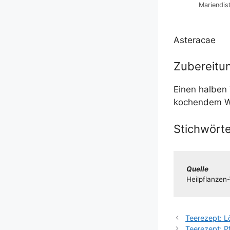
Mari­en­dis­
Asteracae
Zubereitu
Einen hal­ben T
kochen­dem Wa
Stichwörte
Quel­le
Heil­pflan­­ze
Teerezept: 
Teerezept: P