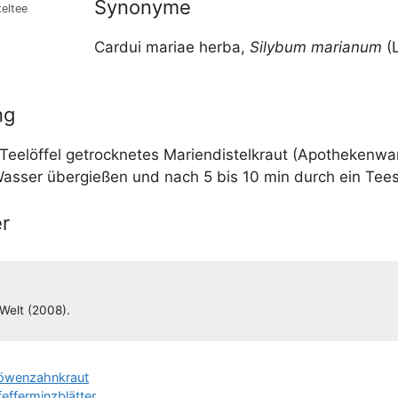
Synonyme
tel­tee
Car­dui mariae her­ba,
Sily­bum maria­num
(L
ng
ee­löf­fel getrock­ne­tes Mari­en­dis­tel­kraut (Apo­the­ken­wa
s­ser über­gie­ßen und nach 5 bis 10 min durch ein Tee
r
n-Welt (2008).
Löwenzahnkraut
fefferminzblätter