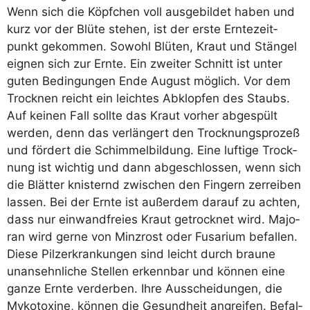
Wenn sich die Köpf­chen voll aus­ge­bil­det haben und
kurz vor der Blü­te ste­hen, ist der ers­te Ern­te­zeit­
punkt gekom­men. Sowohl Blü­ten, Kraut und Stän­gel
eig­nen sich zur Ern­te. Ein zwei­ter Schnitt ist unter
guten Bedin­gun­gen Ende August mög­lich. Vor dem
Trock­nen reicht ein leich­tes Abklop­fen des Staubs.
Auf kei­nen Fall soll­te das Kraut vor­her abge­spült
wer­den, denn das ver­län­gert den Trock­nungs­pro­zeß
und för­dert die Schim­mel­bil­dung. Eine luf­ti­ge Trock­
nung ist wich­tig und dann abge­schlos­sen, wenn sich
die Blät­ter knis­ternd zwi­schen den Fin­gern zer­rei­ben
las­sen. Bei der Ern­te ist außer­dem dar­auf zu ach­ten,
dass nur ein­wand­frei­es Kraut getrock­net wird. Majo­
ran wird ger­ne von Minz­rost oder Fusa­ri­um befal­len.
Die­se Pilz­er­kran­kun­gen sind leicht durch brau­ne
unan­sehn­li­che Stel­len erkenn­bar und kön­nen eine
gan­ze Ern­te ver­der­ben. Ihre Aus­schei­dun­gen, die
Myko­to­xi­ne, kön­nen die Gesund­heit angrei­fen. Befal­