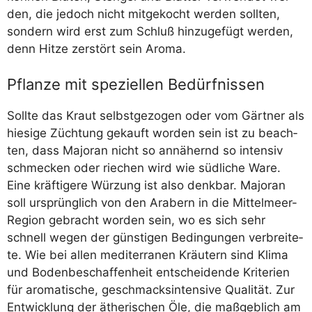
den, die jedoch nicht mit­ge­kocht wer­den soll­ten,
son­dern wird erst zum Schluß hin­zu­ge­fügt wer­den,
denn Hit­ze zer­stört sein Aroma.
Pflanze mit speziellen Bedürfnissen
Soll­te das Kraut selbst­ge­zo­gen oder vom Gärt­ner als
hie­si­ge Züch­tung gekauft wor­den sein ist zu beach­
ten, dass Majo­ran nicht so annä­hernd so inten­siv
schme­cken oder rie­chen wird wie süd­li­che Ware.
Eine kräf­ti­ge­re Wür­zung ist also denk­bar. Majo­ran
soll ursprüng­lich von den Ara­bern in die Mit­tel­meer-
Regi­on gebracht wor­den sein, wo es sich sehr
schnell wegen der güns­ti­gen Bedin­gun­gen ver­brei­te­
te. Wie bei allen medi­ter­ra­nen Kräu­tern sind Kli­ma
und Boden­be­schaf­fen­heit ent­schei­den­de Kri­te­ri­en
für aro­ma­ti­sche, geschmacks­in­ten­si­ve Qua­li­tät. Zur
Ent­wick­lung der äthe­ri­schen Öle, die maß­geb­lich am