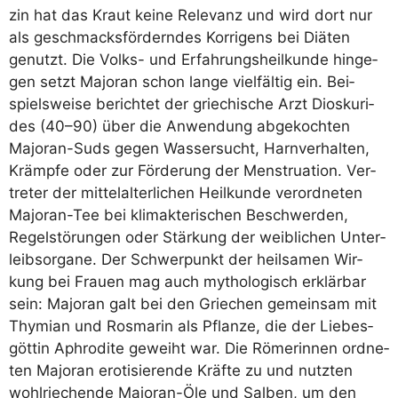
zin hat das Kraut kei­ne Rele­vanz und wird dort nur
als geschmacks­för­dern­des Kor­ri­gens bei Diä­ten
genutzt. Die Volks- und Erfah­rungs­heil­kun­de hin­ge­
gen setzt Majo­ran schon lan­ge viel­fäl­tig ein. Bei­
spiels­wei­se berich­tet der grie­chi­sche Arzt Dio­s­ku­r­i­
des (40–90) über die Anwen­dung abge­koch­ten
Majo­ran-Suds gegen Was­ser­sucht, Harn­ver­hal­ten,
Krämp­fe oder zur För­de­rung der Mens­trua­ti­on. Ver­
tre­ter der mit­tel­al­ter­li­chen Heil­kun­de ver­ord­ne­ten
Majo­ran-Tee bei kli­mak­te­ri­schen Beschwer­den,
Regel­stö­run­gen oder Stär­kung der weib­li­chen Unter­
leibs­or­ga­ne. Der Schwer­punkt der heil­sa­men Wir­
kung bei Frau­en mag auch mytho­lo­gisch erklär­bar
sein: Majo­ran galt bei den Grie­chen gemein­sam mit
Thy­mi­an und Ros­ma­rin als Pflan­ze, die der Lie­bes­
göt­tin Aphro­di­te geweiht war. Die Röme­rin­nen ord­ne­
ten Majo­ran ero­ti­sie­ren­de Kräf­te zu und nutz­ten
wohl­rie­chen­de Majo­ran-Öle und Sal­ben, um den