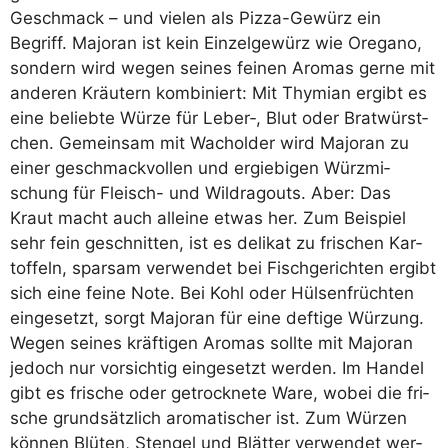
Geschmack – und vie­len als Piz­za-Gewürz ein
Begriff. Majo­ran ist kein Ein­zel­ge­würz wie Ore­ga­no,
son­dern wird wegen sei­nes fei­nen Aro­mas ger­ne mit
ande­ren Kräu­tern kom­bi­niert: Mit Thy­mi­an ergibt es
eine belieb­te Wür­ze für Leber‑, Blut oder Brat­würst­
chen. Gemein­sam mit Wachol­der wird Majo­ran zu
einer geschmack­vol­len und ergie­bi­gen Würz­mi­
schung für Fleisch- und Wild­ra­gouts. Aber: Das
Kraut macht auch allei­ne etwas her. Zum Bei­spiel
sehr fein geschnit­ten, ist es deli­kat zu fri­schen Kar­
tof­feln, spar­sam ver­wen­det bei Fisch­ge­rich­ten ergibt
sich eine fei­ne Note. Bei Kohl oder Hül­sen­früch­ten
ein­ge­setzt, sorgt Majo­ran für eine def­ti­ge Wür­zung.
Wegen sei­nes kräf­ti­gen Aro­mas soll­te mit Majo­ran
jedoch nur vor­sich­tig ein­ge­setzt wer­den. Im Han­del
gibt es fri­sche oder getrock­ne­te Ware, wobei die fri­
sche grund­sätz­lich aro­ma­ti­scher ist. Zum Wür­zen
kön­nen Blü­ten, Sten­gel und Blät­ter ver­wen­det wer­