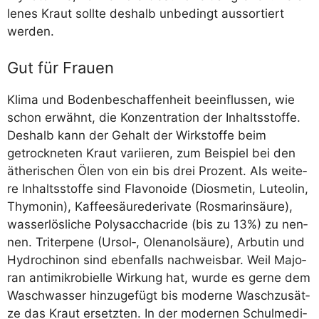
le­nes Kraut soll­te des­halb unbe­dingt aus­sor­tiert
werden.
Gut für Frauen
Kli­ma und Boden­be­schaf­fen­heit beein­flus­sen, wie
schon erwähnt, die Kon­zen­tra­ti­on der Inhalts­stof­fe.
Des­halb kann der Gehalt der Wirk­stof­fe beim
getrock­ne­ten Kraut vari­ie­ren, zum Bei­spiel bei den
äthe­ri­schen Ölen von ein bis drei Pro­zent. Als wei­te­
re Inhalts­stof­fe sind Fla­vo­no­ide (Diosme­tin, Luteo­lin,
Thy­mo­nin), Kaf­fee­säu­re­de­ri­va­te (Ros­ma­rin­säu­re),
was­ser­lös­li­che Polys­acchacri­de (bis zu 13%) zu nen­
nen. Tri­ter­pe­ne (Ursol‑, Olen­a­nol­säu­re), Arbu­tin und
Hydro­chi­non sind eben­falls nach­weis­bar. Weil Majo­
ran anti­mi­kro­biel­le Wir­kung hat, wur­de es ger­ne dem
Wasch­was­ser hin­zu­ge­fügt bis moder­ne Wasch­zu­sät­
ze das Kraut ersetz­ten. In der moder­nen Schul­me­di­