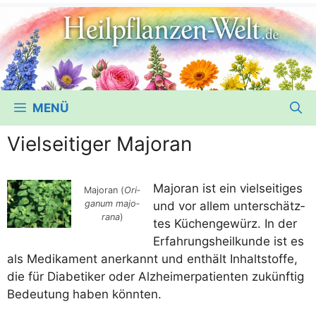
MENÜ
Vielseitiger Majoran
Majo­ran ist ein viel­sei­ti­ges
Majo­ran (
Ori­
ga­num majo­
und vor allem unter­schätz­
ra­na
)
tes Küchen­ge­würz. In der
Erfah­rungs­heil­kun­de ist es
als Medi­ka­ment aner­kannt und ent­hält Inhalt­stof­fe,
die für Dia­be­ti­ker oder Alz­hei­mer­pa­ti­en­ten zukünf­tig
Bedeu­tung haben könnten.