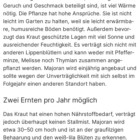
Geruch und Geschmack betei­ligt sind, ist viel Wär­me
nötig. Die Pflan­ze hat hohe Ansprü­che. Sie ist nicht
leicht im Gar­ten zu hal­ten, weil sie leicht erwärm­ba­
re, humus­rei­che Böden benö­tigt. Außer­dem bevor­
zugt das Kraut geschütz­te Lagen mit viel Son­ne und
aus­rei­chen­der Feuch­tig­keit. Es ver­trägt sich nicht mit
ande­ren Lip­pen­blüt­lern und kann weder mit Pfef­fer­
min­ze, Melis­se noch Thy­mi­an zusam­men ange­
pflanzt wer­den. Majo­ran wird ein­jäh­rig ange­baut und
soll­te wegen der Unver­träg­lich­keit mit sich selbst im
Fol­ge­jahr einen ande­ren Stand­ort haben.
Zwei Ernten pro Jahr möglich
Das Kraut hat einen hohen Nähr­stoff­be­darf, ver­trägt
jedoch über­haupt kei­nen Stall­mist. Majo­ran wird
etwa 30–50 cm hoch und ist an der grau­fil­zi­gen
Behaa­rung und den weiß-lila Blü­ten zu erken­nen.