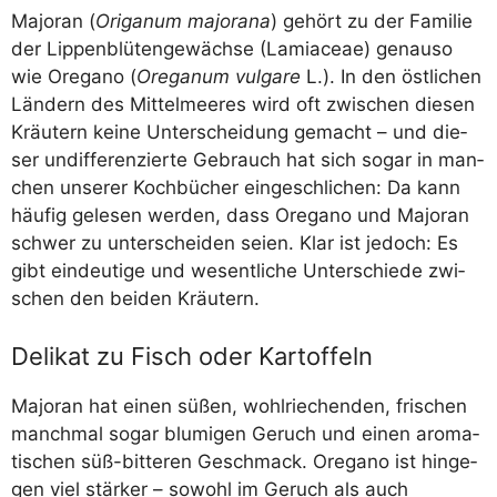
Majo­ran (
Ori­ga­num majo­ra­na
) gehört zu der Fami­lie
der Lip­pen­blü­ten­ge­wäch­se (Lami­aceae) genau­so
wie Ore­ga­no (
Ore­ga­num vul­ga­re
L.). In den öst­li­chen
Län­dern des Mit­tel­mee­res wird oft zwi­schen die­sen
Kräu­tern kei­ne Unter­schei­dung gemacht – und die­
ser undif­fe­ren­zier­te Gebrauch hat sich sogar in man­
chen unse­rer Koch­bü­cher ein­ge­schli­chen: Da kann
häu­fig gele­sen wer­den, dass Ore­ga­no und Majo­ran
schwer zu unter­schei­den sei­en. Klar ist jedoch: Es
gibt ein­deu­ti­ge und wesent­li­che Unter­schie­de zwi­
schen den bei­den Kräutern.
Delikat zu Fisch oder Kartoffeln
Majo­ran hat einen süßen, wohl­rie­chen­den, fri­schen
manch­mal sogar blu­mi­gen Geruch und einen aro­ma­
ti­schen süß-bit­te­ren Geschmack. Ore­ga­no ist hin­ge­
gen viel stär­ker – sowohl im Geruch als auch