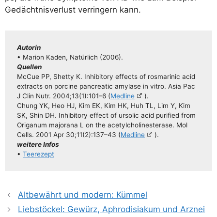
Gedächt­nis­ver­lust ver­rin­gern kann.
Autorin
• Mari­on Kaden, Natür­lich (2006).
Quel­len
McCue PP, Shet­ty K. Inhi­bi­to­ry effects of ros­ma­ri­nic acid
extra­cts on por­ci­ne pan­crea­tic amy­la­se in vitro. Asia Pac
J Clin Nutr. 2004;13(1):101–6 (
Med­li­ne
).
Chung YK, Heo HJ, Kim EK, Kim HK, Huh TL, Lim Y, Kim
SK, Shin DH. Inhi­bi­to­ry effect of urso­lic acid puri­fied from
Ori­ga­num majo­ra­na L on the ace­tyl­cho­li­ne­s­ter­ase. Mol
Cells. 2001 Apr 30;11(2):137–43 (
Med­li­ne
).
wei­te­re Infos
•
Tee­re­zept
Altbewährt und modern: Kümmel
Liebstöckel: Gewürz, Aphrodisiakum und Arznei