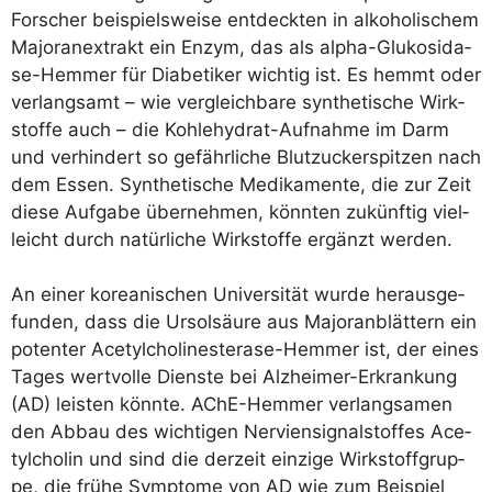
For­scher bei­spiels­wei­se ent­deck­ten in alko­ho­li­schem
Majo­ran­ex­trakt ein Enzym, das als alpha-Glu­ko­si­da­
se-Hem­mer für Dia­be­ti­ker wich­tig ist. Es hemmt oder
ver­lang­samt – wie ver­gleich­ba­re syn­the­ti­sche Wirk­
stof­fe auch – die Koh­le­hy­drat-Auf­nah­me im Darm
und ver­hin­dert so gefähr­li­che Blut­zu­cker­spit­zen nach
dem Essen. Syn­the­ti­sche Medi­ka­men­te, die zur Zeit
die­se Auf­ga­be über­neh­men, könn­ten zukünf­tig viel­
leicht durch natür­li­che Wirk­stof­fe ergänzt werden.
An einer korea­ni­schen Uni­ver­si­tät wur­de her­aus­ge­
fun­den, dass die Ursol­säu­re aus Major­an­blät­tern ein
poten­ter Ace­tyl­cho­li­ne­s­ter­ase-Hem­mer ist, der eines
Tages wert­vol­le Diens­te bei Alz­hei­mer-Erkran­kung
(AD) leis­ten könn­te. AChE-Hem­mer ver­lang­sa­men
den Abbau des wich­ti­gen Ner­vi­en­si­gnal­stof­fes Ace­
tyl­cho­lin und sind die der­zeit ein­zi­ge Wirk­stoff­grup­
pe, die frü­he Sym­pto­me von AD wie zum Bei­spiel