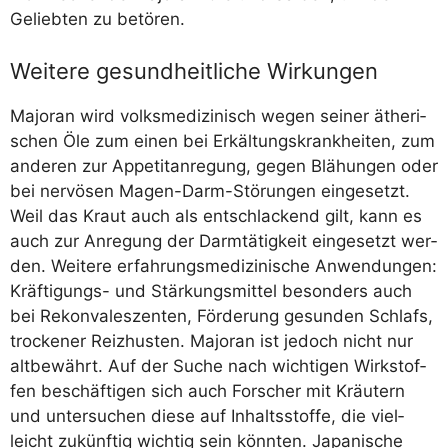
Gelieb­ten zu betören.
Weitere gesundheitliche Wirkungen
Majo­ran wird volks­me­di­zi­nisch wegen sei­ner äthe­ri­
schen Öle zum einen bei Erkäl­tungs­krank­hei­ten, zum
ande­ren zur Appe­tit­an­re­gung, gegen Blä­hun­gen oder
bei ner­vö­sen Magen-Darm-Stö­run­gen ein­ge­setzt.
Weil das Kraut auch als ent­schla­ckend gilt, kann es
auch zur Anre­gung der Darm­tä­tig­keit ein­ge­setzt wer­
den. Wei­te­re erfah­rungs­me­di­zi­ni­sche Anwen­dun­gen:
Kräf­ti­gungs- und Stär­kungs­mit­tel beson­ders auch
bei Rekon­va­les­zen­ten, För­de­rung gesun­den Schlafs,
tro­cke­ner Reiz­hus­ten. Majo­ran ist jedoch nicht nur
alt­be­währt. Auf der Suche nach wich­ti­gen Wirk­stof­
fen beschäf­ti­gen sich auch For­scher mit Kräu­tern
und unter­su­chen die­se auf Inhalts­stof­fe, die viel­
leicht zukünf­tig wich­tig sein könn­ten. Japa­ni­sche