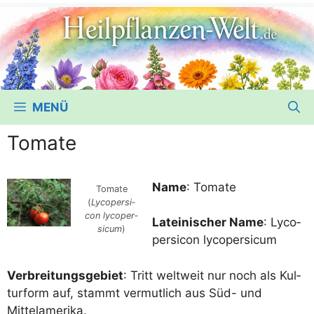
MENÜ
Tomate
Name
: Toma­te
Toma­te
(
Lyco­per­si­
con lyco­per­
Latei­ni­scher Name
: Lyco­
si­cum
)
per­si­con lycopersicum
Ver­brei­tungs­ge­biet
: Tritt welt­weit nur noch als Kul­
tur­form auf, stammt ver­mut­lich aus Süd- und
Mittelamerika.