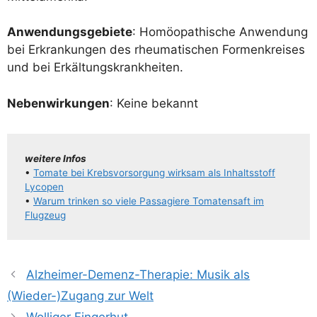
Anwen­dungs­ge­bie­te
: Homöo­pa­thi­sche Anwen­dung
bei Erkran­kun­gen des rheu­ma­ti­schen For­men­krei­ses
und bei Erkältungskrankheiten.
Neben­wir­kun­gen
: Kei­ne bekannt
wei­te­re Infos
•
Toma­te bei Krebs­vor­sor­gung wirk­sam als Inhalts­stoff
Lycopen
•
War­um trin­ken so vie­le Pas­sa­gie­re Toma­ten­saft im
Flugzeug
Alzheimer-Demenz-Therapie: Musik als
(Wieder-)Zugang zur Welt
Wolliger Fingerhut