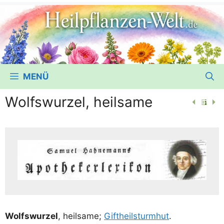
MENÜ
Wolfswurzel, heilsame
Wolfs­wur­zel
, heil­sa­me;
Gift­heil­sturm­hut
.